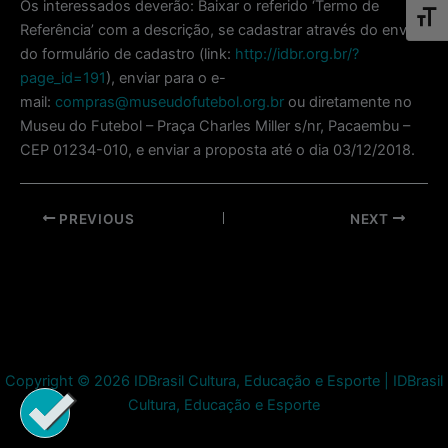
Os interessados deverão: Baixar o referido ‘Termo de
Toggl
Referência’ com a descrição, se cadastrar através do envio
do formulário de cadastro (link:
http://idbr.org.br/?
page_id=191
), enviar para o e-
mail:
compras@museudofutebol.org.br
ou diretamente no
Museu do Futebol – Praça Charles Miller s/nr, Pacaembu –
CEP 01234-010, e enviar a proposta até o dia 03/12/2018.
Post
PREVIOUS
NEXT
navigation
Copyright © 2026 IDBrasil Cultura, Educação e Esporte | IDBrasil
Cultura, Educação e Esporte