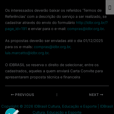
Togg
Os interessados deverão baixar os referidos ‘Termos de
Referências’ com a descrição do serviço a ser realizado, se
cadastrar através do envio do formulário
http://idbr.org.br/?
page_id=191
e enviar para o e-mail:
compras@idbr.org.br
.
As propostas deverão ser enviadas até o dia 01/12/2025
para os e-mails:
compras@idbr.org.br,
luis.marcatto@idbr.org.br
.
O IDBRASIL se reserva o direito de selecionar, entre os
cadastrados, aqueles a quem enviará Carta Convite para
apresentarem proposta técnica e financeira
Post
PREVIOUS
NEXT
navigation
Copyright © 2026 IDBrasil Cultura, Educação e Esporte | IDBrasil
Cultura, Educação e Esporte