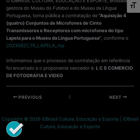
O IDBRASIL CULTURA, EDUCAÇÃO E ESPORTE, entidade
Toggl
gestora do Museu do Futebol e do Museu da Língua
Portuguesa, torna pública a contratação de
“Aquisição 4
(quatro) Conjuntos de Microfones de Cinto
Transmissores e Receptores com microfones do tipo
Lapela para o Museu da Língua Portuguesa”
, conforme o
20230927_TR_LAPELA_mp
Informamos que o processo de contratação em referência
foi encerrado e o proponente vencedor é:
L C S COMERCIO
DE FOTOGRAFIA E VIDEO
Post
PREVIOUS
NEXT
navigation
Copyright © 2026 IDBrasil Cultura, Educação e Esporte | IDBrasil
Cultura, Educação e Esporte