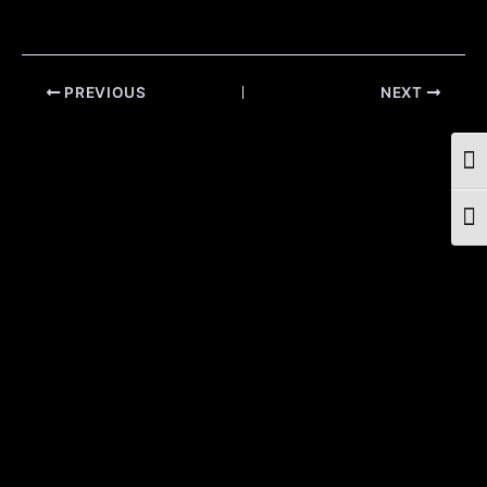
Post
PREVIOUS
NEXT
navigation
Togg
Togg