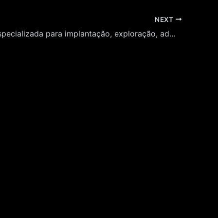
NEXT
Empresa Especializada para implantação, exploração, administração e operação comercial de espaço destinado à Cafeteria, no Museu da Língua Portuguesa