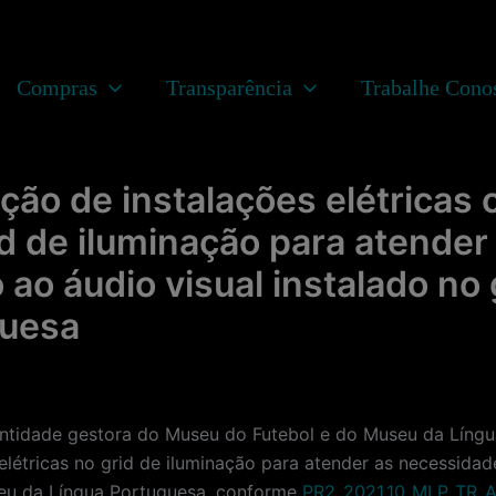
Compras
Transparência
Trabalhe Cono
de instalações elétricas c
id de iluminação para atender
ao áudio visual instalado no 
guesa
dade gestora do Museu do Futebol e do Museu da Língua
elétricas no grid de iluminação para atender as necessida
useu da Língua Portuguesa, conforme
PR2_2021.10_MLP_TR_Ad