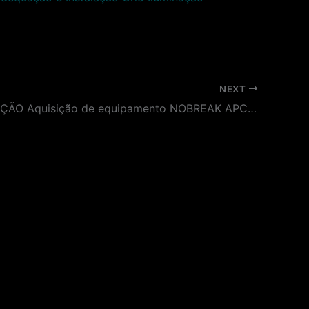
NEXT
PRORROGAÇÃO Aquisição de equipamento NOBREAK APC TRIFÁSICO 10KVA 400V COM BATERIAS INTERNAS (15 MINUTOS DE AUTONOMIA) , PLACA DE REDE APC E INSTALAÇÃO para MUSEU DA LÍNGUA PORTUGUESA.