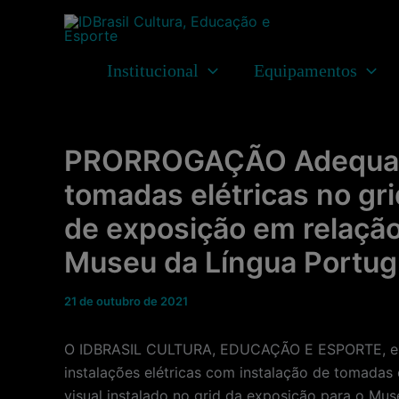
Ir
para
o
Institucional
Equipamentos
conteúdo
PRORROGAÇÃO Adequação 
tomadas elétricas no gr
de exposição em relação 
Museu da Língua Portu
21 de outubro de 2021
O IDBRASIL CULTURA, EDUCAÇÃO E ESPORTE, enti
instalações elétricas com instalação de tomadas 
visual instalado no grid da exposição para o M