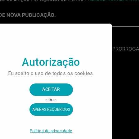
DE NOVA PUBLICAÇÃO.
Processo Seletivo: Pesquisador(a) Sênior (Contrato por tempo determinado)